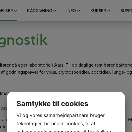
DELSER
RÅDGIVNING
INFO
KURSER
SUPP
gnostik
fører på eget laboratorie i Aars. Til de daglige test hører bakteri
 gødningsprøver for virus, cryptosporidier, coccidier, lunge- og
almangel.
Samtykke til cookies
kan desuden ses i DMS.
Vi og vores samarbejdspartnere bruger
sternt laboratorier. Eksempelvis blodprøver til undersøgelse for 
teknologier, herunder cookies, til at
etc..
indsamle oplysninger om dig til forskellige