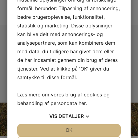
formål, herunder: Tilpasning af annoncering,
bedre brugeroplevelse, funktionalitet,
statistik og marketing. Disse oplysninger
Tilmeld dig vores
kan blive delt med annoncerings- og
analysepartnere, som kan kombinere dem
nyhedsbrev
med data, du tidligere har givet dem eller
de har indsamlet gennem din brug af deres
Hold dig opdateret om kommende nyheder og kurser.
tjenester. Ved at klikke på 'OK' giver du
samtykke til disse formål.
Tilmeld
Læs mere om vores brug af cookies og
behandling af persondata
her
.
VIS
DETALJER
JA
NEJ
OK
JA
NEJ