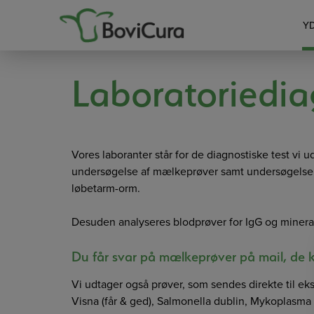
Hop
til
Y
indholdet
Laboratoriedia
Vores laboranter står for de diagnostiske test vi ud
undersøgelse af mælkeprøver samt undersøgelse af
løbetarm-orm.
Desuden analyseres blodprøver for IgG og miner
Du får svar på mælkeprøver på mail, de 
Vi udtager også prøver, som sendes direkte til ek
Visna (får & ged), Salmonella dublin, Mykoplasma 