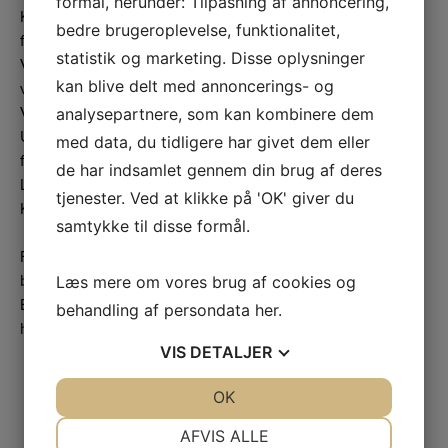
formål, herunder: Tilpasning af annoncering,
Kurset består af 5 obligatoriske online moduler og en
bedre brugeroplevelse, funktionalitet,
fysisk prøve.
statistik og marketing. Disse oplysninger
Varighed af den fysiske del af kurset: Ca. 1 time men kan
kan blive delt med annoncerings- og
variere.
Varighed af den online del af kurset: Ca. 3 timer
analysepartnere, som kan kombinere dem
Udstedelse af kompetencebeviset er inkluderet, men
med data, du tidligere har givet dem eller
forudsætter at prøven er bestået.
de har indsamlet gennem din brug af deres
Lovgivningsgrundlag
tjenester. Ved at klikke på 'OK' giver du
Kurset er lovpligtigt i henhold til:
samtykke til disse formål.
Forordning (EF) nr. 1099/2009 af 24. september 2009 om
beskyttelse af dyr ved aflivning
Læs mere om vores brug af cookies og
Bekendtgørelse nr. 817 af 15. juni 2023 om aflivning,
behandling af persondata
her
.
herunder slagtning, af dyr.
VIS
DETALJER
JA
NEJ
OK
JA
NEJ
NØDVENDIGE
PRÆFERENCER
AFVIS ALLE