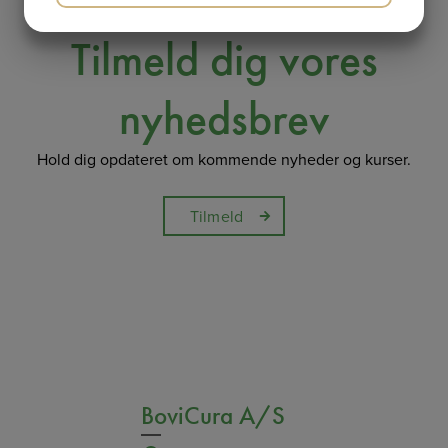
JA
NEJ
JA
NEJ
Tilmeld dig vores
MARKETING
STATISTIK
nyhedsbrev
Hold dig opdateret om kommende nyheder og kurser.
Tilmeld
BoviCura A/S