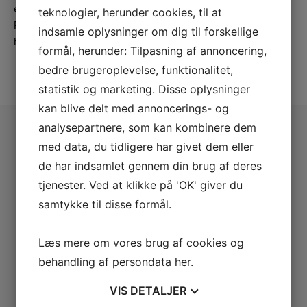
efteruddannelse som kvægfagdyrlæge.
teknologier, herunder cookies, til at
Privat er han gift med Katrine, som er hestedyrlæge. De
indsamle oplysninger om dig til forskellige
har 3 børn og bor på en lille landejendom tæt på Brovst.
formål, herunder: Tilpasning af annoncering,
bedre brugeroplevelse, funktionalitet,
statistik og marketing. Disse oplysninger
kan blive delt med annoncerings- og
Tilmeld dig vores
analysepartnere, som kan kombinere dem
med data, du tidligere har givet dem eller
de har indsamlet gennem din brug af deres
nyhedsbrev
tjenester. Ved at klikke på 'OK' giver du
samtykke til disse formål.
Hold dig opdateret om kommende nyheder og kurser.
Læs mere om vores brug af cookies og
Tilmeld
behandling af persondata
her
.
VIS
DETALJER