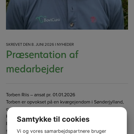
SKREVET
DEN
8. JUNI 2026
I
NYHEDER
Præsentation af
medarbejder
Torben Riis – ansat pr. 01.01.2026
Torben er opvokset på en kvægejendom i Sønderjylland,
og er faglært landmand inden dyrlægestudiet.
Han blev færdig som dyrlæge i 2014 og blev ansat i
Samtykke til cookies
blandet praksis hos Han Herred Dyrlægerne, hvor han
senere blev medejer. I 2020 blev Torben færdig med
Vi og vores samarbejdspartnere bruger