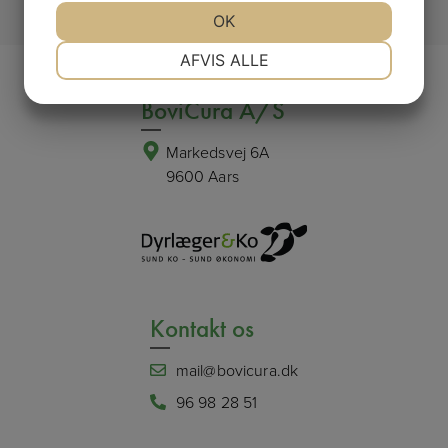
JA
NEJ
OK
JA
NEJ
NØDVENDIGE
PRÆFERENCER
AFVIS ALLE
JA
NEJ
JA
NEJ
BoviCura A/S
MARKETING
STATISTIK
Markedsvej 6A
9600 Aars
Kontakt os
mail@bovicura.dk
96 98 28 51